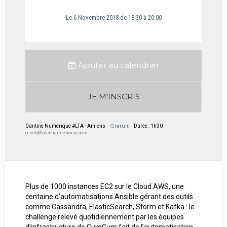
Le
6
Novembre
2018
de 18:30
à 20:00
Ajouter au calendrier
JE M'INSCRIS
Gratuit
Cantine Numérique #LTA - Amiens
Durée : 1h30
cecile@latechamienoise.com
Plus de 1000 instances EC2 sur le Cloud AWS, une
centaine d'automatisations Ansible gérant des outils
comme Cassandra, ElasticSearch, Storm et Kafka : le
challenge relevé quotidiennement par les équipes
d’infrastructure de GumGum fait de l’automatisation