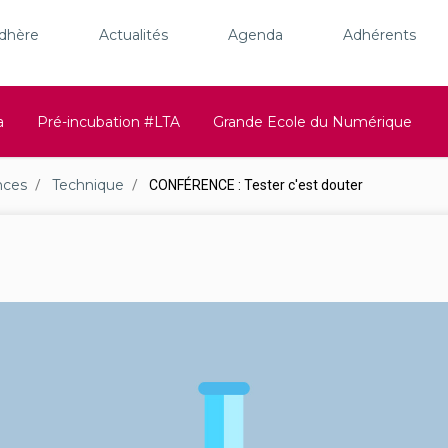
adhère
Actualités
Agenda
Adhérents
a
Pré-incubation #LTA
Grande Ecole du Numérique
nces
Technique
CONFÉRENCE : Tester c'est douter