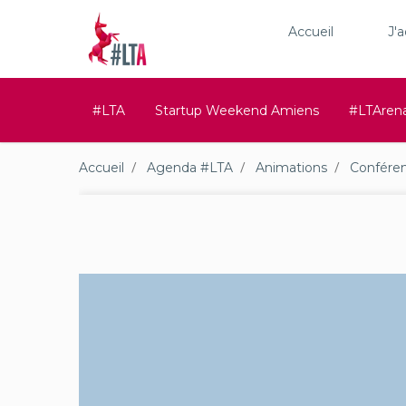
Accueil
J'
#LTA
Startup Weekend Amiens
#LTAren
Accueil
Agenda #LTA
Animations
Confére