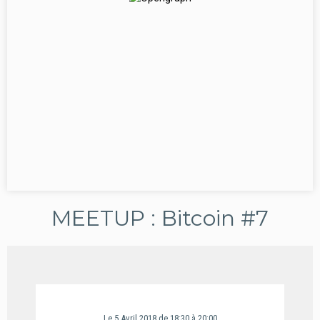
MEETUP : Bitcoin #7
Le
5
Avril
2018
de 18:30
à 20:00