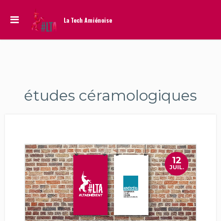
La Tech Amiénoise
études céramologiques
12
JUIL.