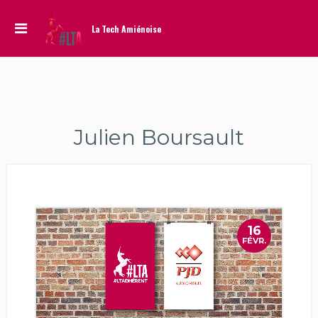
La Tech Amiénoise
Julien Boursault
16
FÉVR.