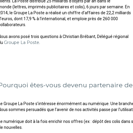
lients. La Poste distribue 25 milliards d’objets par an dans le
monde (lettres, imprimés publicitaires et colis), 6 jours par semaine. En
2014, le Groupe La Poste a réalisé un chiffre d’affaires de 22,2 milliards
d’euros, dont 17,9 % à l’international, et emploie près de 260 000
collaborateurs.
Nous avons posé trois questions à Christian Brébant, Délégué régional
Groupe La Poste
du
.
Pourquoi êtes-vous devenu partenaire d
Le Groupe La Poste s’intéresse énormément au numérique. Une branche
Nous sommes persuadés que l’avenir de nos activités passe par l’utilisat
Le numérique doit à la fois enrichir nos offres (ex : dépôt des colis dans 
de nouvelles.