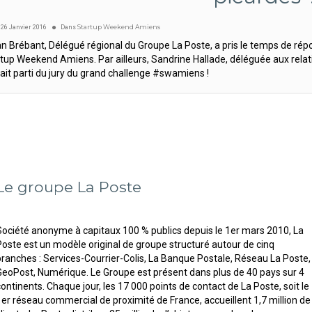
Startup Weekend Amiens
e
26
Janvier
2016
Dans
an Brébant, Délégué régional du Groupe La Poste, a pris le temps de rép
tup Weekend Amiens. Par ailleurs, Sandrine Hallade, déléguée aux rela
ait parti du jury du grand challenge #swamiens !
Le groupe La Poste
Société anonyme à capitaux 100 % publics depuis le 1er mars 2010, La
Poste est un modèle original de groupe structuré autour de cinq
branches : Services-Courrier-Colis, La Banque Postale, Réseau La Poste,
GeoPost, Numérique. Le Groupe est présent dans plus de 40 pays sur 4
continents. Chaque jour, les 17 000 points de contact de La Poste, soit le
1er réseau commercial de proximité de France, accueillent 1,7 million de