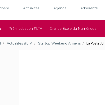
adhère
Actualités
Agenda
Adhérents
a
Pré-incubation #LTA
Grande Ecole du Numérique
l
Actualités #LTA
Startup Weekend Amiens
La Poste : U