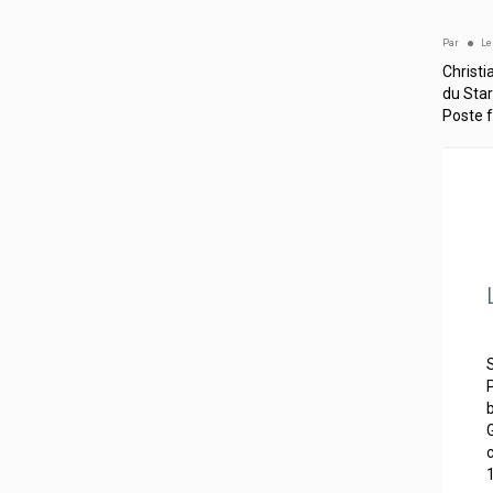
Par
L
Christi
du Star
Poste f