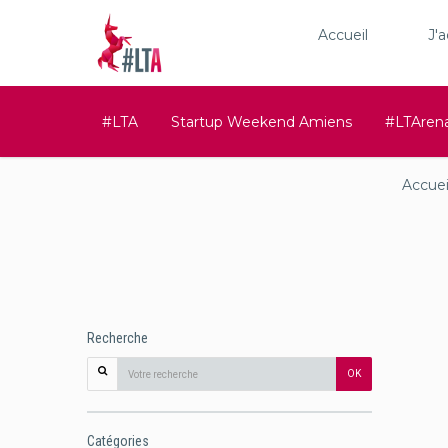
Accueil
J'
#LTA
Startup Weekend Amiens
#LTAren
Accuei
Recherche
OK
Catégories