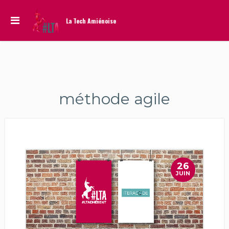
La Tech Amiénoise
méthode agile
26
JUIN