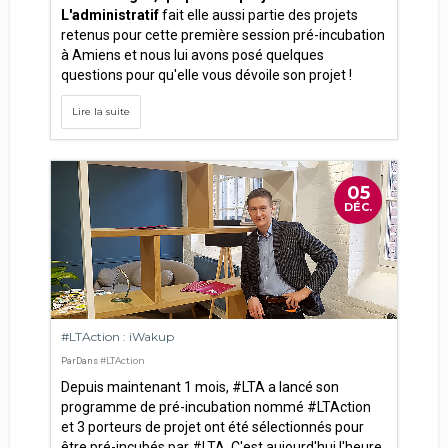
L'administratif
fait elle aussi partie des projets
retenus pour cette première session pré-incubation
à Amiens et nous lui avons posé quelques
questions pour qu'elle vous dévoile son projet !
Lire la suite
05
DÉC.
#LTAction : iWakup
#LTAction
Par
Dans
Depuis maintenant 1 mois, #LTA a lancé son
programme de pré-incubation nommé #LTAction
et 3 porteurs de projet ont été sélectionnés pour
être pré-incubés par #LTA. C'est aujourd'hui l'heure