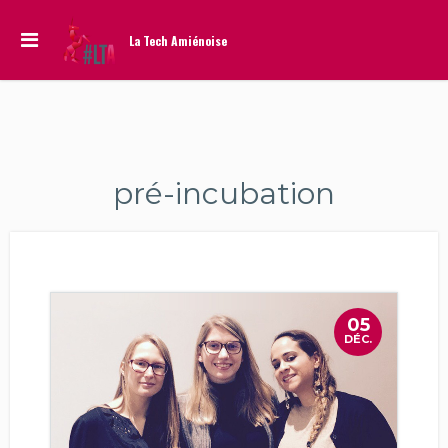
La Tech Amiénoise
pré-incubation
05
DÉC.