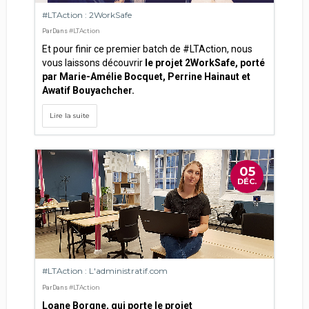
#LTAction : 2WorkSafe
#LTAction
Par
Dans
Et pour finir ce premier batch de #LTAction, nous
vous laissons découvrir
le projet 2WorkSafe, porté
par Marie-Amélie Bocquet, Perrine Hainaut et
Awatif Bouyachcher.
Lire la suite
05
DÉC.
#LTAction : L'administratif.com
#LTAction
Par
Dans
Loane Borgne, qui porte le projet